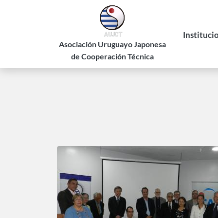
Pasar
al
contenido
Instituci
principal
Asociación Uruguayo Japonesa
de Cooperación Técnica