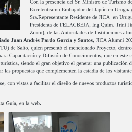
Con la presencia del Sr. Ministro de Turismo 
Excelentisimo Embajador del Japón en Uruguay
Sra.Representante Residente de JICA en Urugu
Presidenta de FELACBEJA, Ing.Quim. Trini J
Zoom), de las Autoridades de Instituciones afi
ciado Juan Andrés Pardo García y Santos,
JICA Alumni 2021
UTU) de Salto, quien presentó el mencionado Proyecto, dentr
ra Capacitación y Difusión de Conocimientos, que en este cas
turística, siendo el gran objetivo el generar una publicación d
ar las propuestas que complementen la estadía de los visitante
e, con vistas a facilitar el diseño de nuevos productos turísti
ta Guía, en la web.