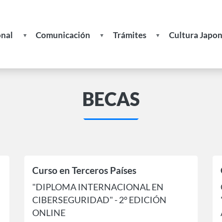
onal
Comunicación
Trámites
Cultura Japo
Noticias
Formulario de Solicitud de In
Recetas
s
Publicaciones
Formulario de Actualización d
BECAS
Datos
ades
Actividades
Boletines
Becas
Enlaces
Curso en Terceros Países
de
Interés
"DIPLOMA INTERNACIONAL EN
CIBERSEGURIDAD" - 2° EDICIÓN
ONLINE