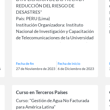
REDUCCIÓN DEL RIESGO DE
DESASTRES"
País: PERU (Lima)
Institución Organizadora: Instituto
Nacional de Investigación y Capacitación
de Telecomunicaciones de la Universidad
Nacional de Ingeniería (INICTEL-UNI)
Modalidad: Presencial en Perú
Periodo: 27 de Noviembre al 6 de
Diciembre de 2023.
Fecha de fin
Fecha de inicio
6
27 de Noviembre de 2023
6 de Diciembre de 2023
Curso en Terceros Países
Curso: "Gestión de Agua No Facturada
para América Latina"