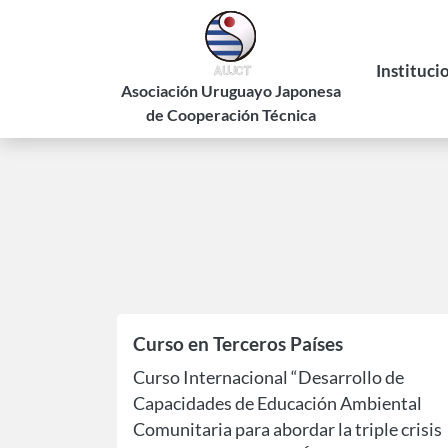
Pasar
al
contenido
Instituci
principal
Asociación Uruguayo Japonesa
de Cooperación Técnica
Historia
Estatuto
Autorid
Curso en Terceros Países
Curso Internacional “Desarrollo de
Capacidades de Educación Ambiental
Comunitaria para abordar la triple crisis