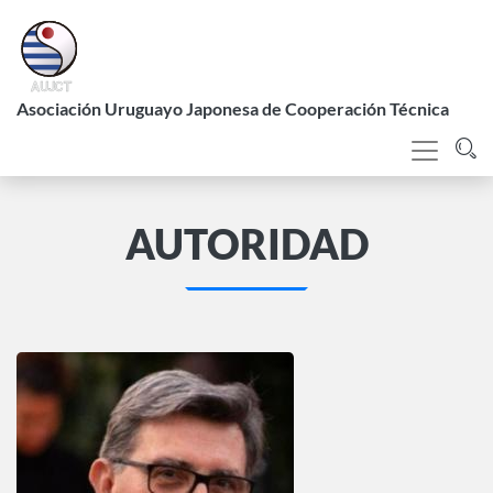
Pasar
al
contenido
L
principal
Asociación Uruguayo Japonesa de Cooperación Técnica
AUTORIDAD