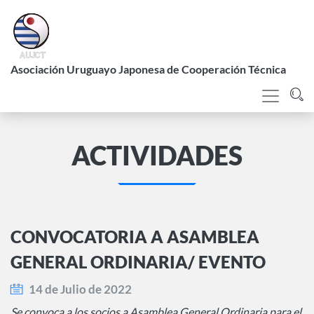
Pasar
al
contenido
L
principal
Asociación Uruguayo Japonesa de Cooperación Técnica
ACTIVIDADES
CONVOCATORIA A ASAMBLEA
GENERAL ORDINARIA/ EVENTO
14 de Julio de 2022
Se convoca a los socios a Asamblea General Ordinaria para el