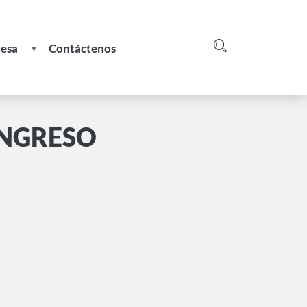
nesa
Contáctenos
Login
greso
e
INGRESO