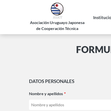
Pasar
al
contenido
Instituci
principal
Asociación Uruguayo Japonesa
de Cooperación Técnica
Historia
Estatuto
FORMUL
Autorid
DATOS PERSONALES
Nombre y apellidos