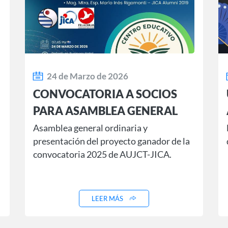
24 de Marzo de 2026
CONVOCATORIA A SOCIOS
PARA ASAMBLEA GENERAL
ORDINARIA Y PRESENTACION
Asamblea general ordinaria y
presentación del proyecto ganador de la
DE PROYECTO GANADOR
convocatoria 2025 de AUJCT-JICA.
2025
LEER MÁS