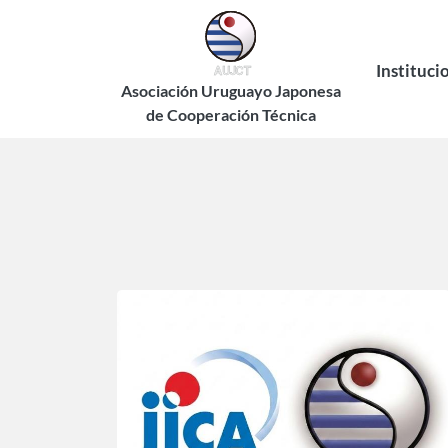
Pasar
al
contenido
Instituci
principal
Asociación Uruguayo Japonesa
de Cooperación Técnica
Historia
Estatuto
Autorid