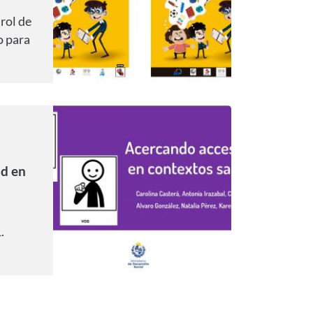
 rol de
 para
 de
 de
ad en
.