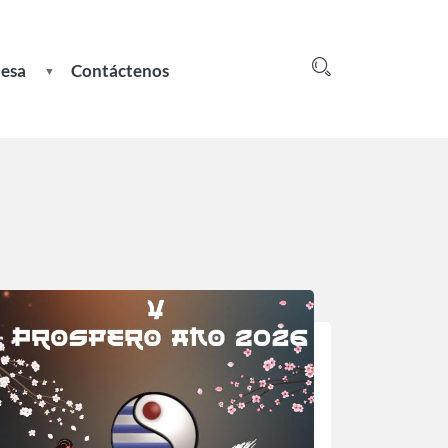
nesa
Contáctenos
Login
greso
e