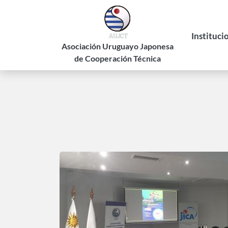
Pasar
al
contenido
Instituci
principal
Asociación Uruguayo Japonesa
de Cooperación Técnica
Historia
Estatuto
Autorid