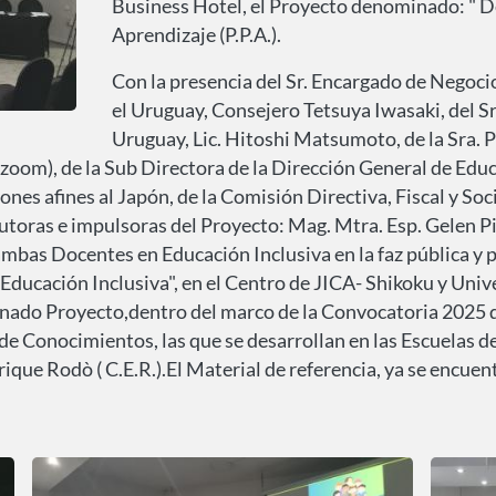
Business Hotel, el Proyecto denominado: " D
Aprendizaje (P.P.A.).
Con la presencia del Sr. Encargado de Negoci
el Uruguay, Consejero Tetsuya Iwasaki, del S
Uruguay, Lic. Hitoshi Matsumoto, de la Sra. 
oom), de la Sub Directora de la Dirección General de Educ
nes afines al Japón, de la Comisión Directiva, Fiscal y Socio
 autoras e impulsoras del Proyecto: Mag. Mtra. Esp. Gelen 
bas Docentes en Educación Inclusiva en la faz pública y pr
 Educación Inclusiva", en el Centro de JICA- Shikoku y Univ
onado Proyecto,dentro del marco de la Convocatoria 2025 
e Conocimientos, las que se desarrollan en las Escuelas d
ique Rodò ( C.E.R.).El Material de referencia, ya se encuent