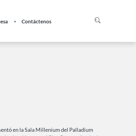
nesa
Contáctenos
Login
greso
e
esentó en la Sala Millenium del Palladium