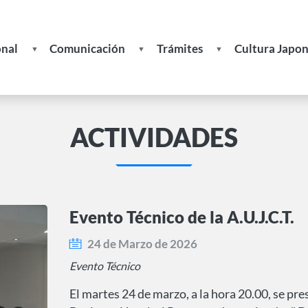
onal
Comunicación
Trámites
Cultura Japo
Noticias
Formulario de Solicitud de In
Recetas
s
Publicaciones
Formulario de Actualización d
ACTIVIDADES
Datos
ades
Actividades
Boletines
Becas
Evento Técnico de la A.U.J.C.T.
Enlaces
de
24 de Marzo de 2026
Interés
Evento Técnico
El martes 24 de marzo, a la hora 20.00, se pr