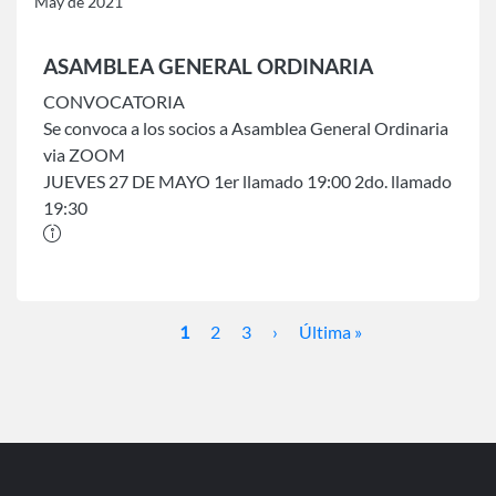
May de 2021
ASAMBLEA GENERAL ORDINARIA
CONVOCATORIA
Se convoca a los socios a Asamblea General Ordinaria
via ZOOM
JUEVES 27 DE MAYO 1er llamado 19:00 2do. llamado
19:30
Paginación
Página
1
Page
2
Page
3
Siguiente
›
Última
Última »
actual
página
página