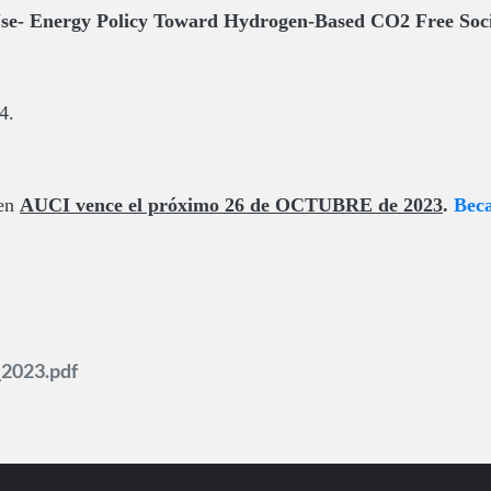
se- Energy Policy Toward Hydrogen-Based CO2 Free Soc
24.
e
n
AUCI vence el
próximo 26
de OCTUBRE de 2023
.
Beca
_2023.pdf