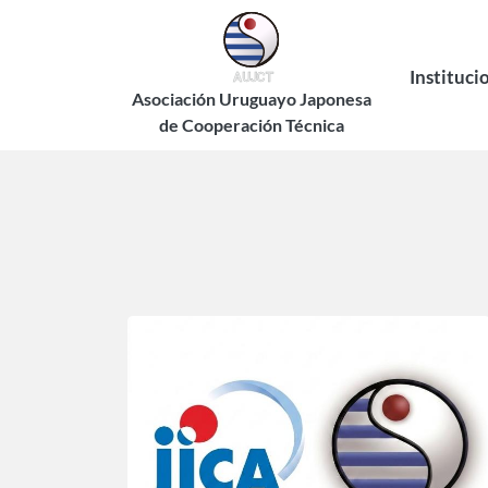
Pasar
al
contenido
Instituci
principal
Asociación Uruguayo Japonesa
de Cooperación Técnica
Historia
Estatuto
Autorid