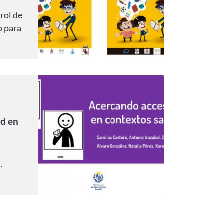
 rol de
 para
 de
 de
ad en
.