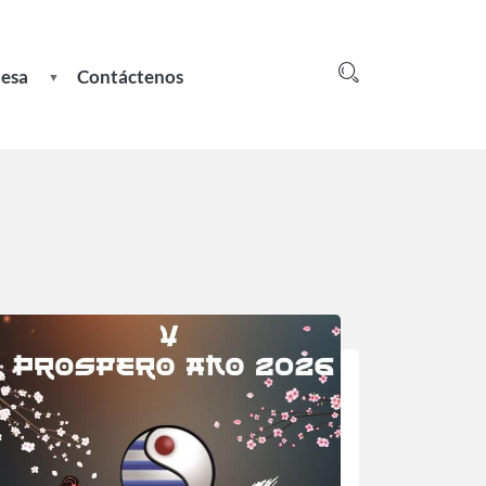
nesa
Contáctenos
Login
greso
e