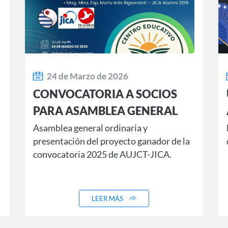
24 de Marzo de 2026
CONVOCATORIA A SOCIOS
PARA ASAMBLEA GENERAL
ORDINARIA Y PRESENTACION
Asamblea general ordinaria y
presentación del proyecto ganador de la
DE PROYECTO GANADOR
convocatoria 2025 de AUJCT-JICA.
2025
LEER MÁS