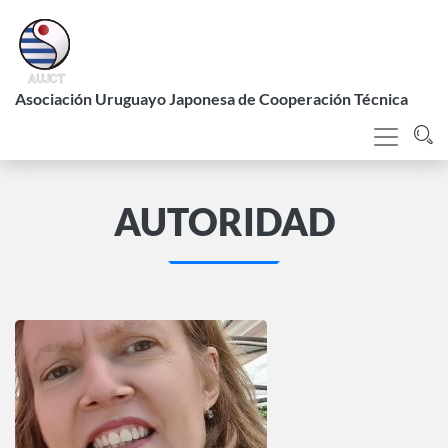
Pasar
al
contenido
L
principal
Asociación Uruguayo Japonesa de Cooperación Técnica
AUTORIDAD